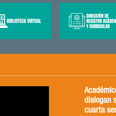
Académico
dialogan 
cuarta se