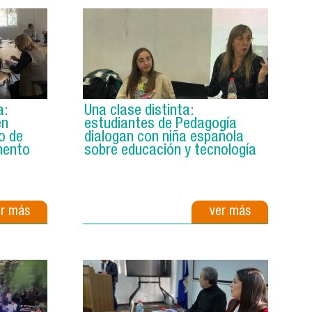
a:
Una clase distinta:
en
estudiantes de Pedagogía
o de
dialogan con niña española
mento
sobre educación y tecnología
er más
ver más