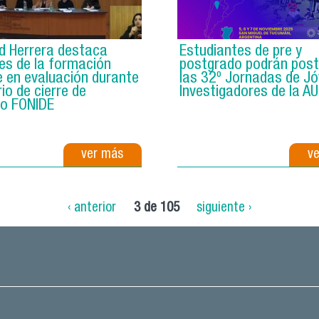
id Herrera destaca
Estudiantes de pre y
es de la formación
postgrado podrán post
 en evaluación durante
las 32º Jornadas de J
io de cierre de
Investigadores de la A
to FONIDE
ver más
v
‹ anterior
3 de 105
siguiente ›