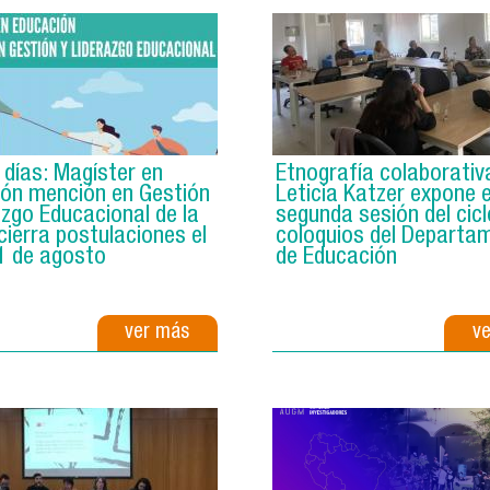
 días: Magíster en
Etnografía colaborativ
ón mención en Gestión
Leticia Katzer expone 
azgo Educacional de la
segunda sesión del cicl
ierra postulaciones el
coloquios del Departa
1 de agosto
de Educación
ver más
v