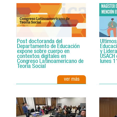
Post doctoranda del
Últimos
Departamento de Educación
Educaci
expone sobre cuerpo en
y Lider
contextos digitales en
USACH c
Congreso Latinoamericano de
lunes 1
Teoría Social
ver más