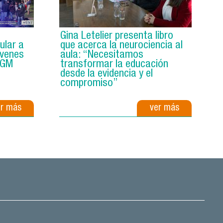
Gina Letelier presenta libro
ular a
que acerca la neurociencia al
óvenes
aula: “Necesitamos
UGM
transformar la educación
desde la evidencia y el
compromiso”
er más
ver más