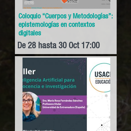
Coloquio “Cuerpos y Metodologías”:
epistemologías en contextos
digitales
De
28
hasta
30
Oct
17:00