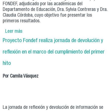
FONDEF, adjudicado por las académicas del
Departamento de Educación, Dra. Sylvia Contreras y Dra.
Claudia Córdoba, cuyo objetivo fue presentar los
primeros resultados.
Leer más
sobre Proyecto FONDEF presenta los primeros
resultados en seminario organizado por el
Proyecto Fondef realiza jornada de devolución y
Departamento de Educación
reflexión en el marco del cumplimiento del primer
hito
Por Camila Vásquez
La jornada de reflexión y devolución de información se