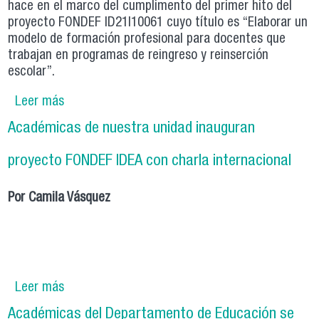
hace en el marco del cumplimento del primer hito del
proyecto FONDEF ID21I10061 cuyo título es “Elaborar un
modelo de formación profesional para docentes que
trabajan en programas de reingreso y reinserción
escolar”.
Leer más
sobre Proyecto Fondef realiza jornada de
devolución y reflexión en el marco del
Académicas de nuestra unidad inauguran
cumplimiento del primer hito
proyecto FONDEF IDEA con charla internacional
Por Camila Vásquez
Leer más
sobre Académicas de nuestra unidad inauguran
proyecto FONDEF IDEA con charla internacional
Académicas del Departamento de Educación se