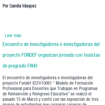
Por Camila Vásquez
Leer más
sobre Proyecto Fondef impulsado por
académicas y académicos del departamento de
Encuentro de investigadores e investigadoras del
educación inicia segunda etapa de ejecución
proyecto FONDEF organizan jornada con tesistas
de pregrado FAHU
El encuentro de investigadores e investigadoras del
proyecto Fondef ID21I10061 “ Modelo de Formación
Profesional para Docentes que Trabajan en Programas
de Reinserción y Reingreso Educativo” se realizó el
pasado 15 de Marzo y contó con las exposición de tres